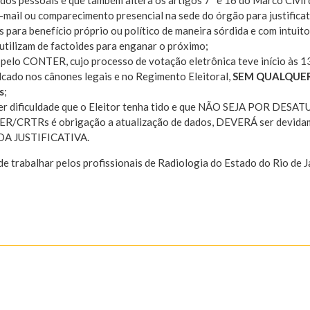
dos pessoais e que também altera os artigos 7º e 16 do Marco Civil 
-mail ou comparecimento presencial na sede do órgão para justificat
 para benefício próprio ou político de maneira sórdida e com intuit
utilizam de factoides para enganar o próximo;
 pelo CONTER, cujo processo de votação eletrônica teve início às 13
lcado nos cânones legais e no Regimento Eleitoral,
SEM QUALQUE
s
;
r dificuldade que o Eleitor tenha tido e que NÃO SEJA POR DES
TER/CRTRs é obrigação a atualização de dados, DEVERÁ ser devida
 DA JUSTIFICATIVA.
trabalhar pelos profissionais de Radiologia do Estado do Rio de J