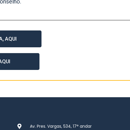
Conselho.
A, AQUI
AQUI
Av. Pres. Vargas, 534, 17° andar