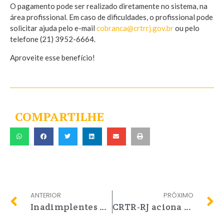
O pagamento pode ser realizado diretamente no sistema, na
área profissional. Em caso de dificuldades, o profissional pode
solicitar ajuda pelo e-mail
cobranca@crtrrj.gov.br
ou pelo
telefone (21) 3952-6664.
Aproveite esse benefício!
COMPARTILHE
ANTERIOR
PRÓXIMO
Inadimplentes entrarão em dívida ativa
CRTR-RJ aciona Ministério Público para apurar denúncias na saúde de Duque de Caxias