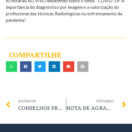
RJ estarão AO VIVO debatendo sobre o tema: “COVID-19: A
importância do diagnóstico por imagem e a valorização do
profissional das técnicas Radiológicas no enfrentamento da
pandemia.”
COMPARTILHE
ANTERIOR
PRÓXIMO
CONSELHOS PROFISSIONAIS JUNTOS EM DEFESA DA SOCIEDADE: NO COMBATE AO CORONAVÍRUS, PELA SAÚDE PÚBLICA E PELA VIDA
NOTA DE AGRADECIMENTO