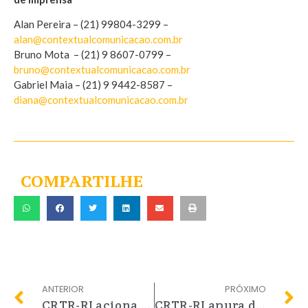
Alan Pereira – (21) 99804-3299 –
alan@contextualcomunicacao.com.br
Bruno Mota – (21) 9 8607-0799 –
bruno@contextualcomunicacao.com.br
Gabriel Maia – (21) 9 9442-8587 –
diana@contextualcomunicacao.com.br
COMPARTILHE
ANTERIOR
PRÓXIMO
CRTR-RJ aciona Ministério Público para apurar denúncias na saúde de Duque de Caxias
CRTR-RJ apura denúncia de falta de salários no HGNI