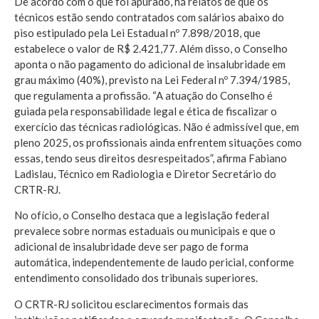
De acordo com o que foi apurado, há relatos de que os
técnicos estão sendo contratados com salários abaixo do
piso estipulado pela Lei Estadual nº 7.898/2018, que
estabelece o valor de R$ 2.421,77. Além disso, o Conselho
aponta o não pagamento do adicional de insalubridade em
grau máximo (40%), previsto na Lei Federal nº 7.394/1985,
que regulamenta a profissão. “A atuação do Conselho é
guiada pela responsabilidade legal e ética de fiscalizar o
exercício das técnicas radiológicas. Não é admissível que, em
pleno 2025, os profissionais ainda enfrentem situações como
essas, tendo seus direitos desrespeitados”, afirma Fabiano
Ladislau, Técnico em Radiologia e Diretor Secretário do
CRTR-RJ.
No ofício, o Conselho destaca que a legislação federal
prevalece sobre normas estaduais ou municipais e que o
adicional de insalubridade deve ser pago de forma
automática, independentemente de laudo pericial, conforme
entendimento consolidado dos tribunais superiores.
O CRTR-RJ solicitou esclarecimentos formais das