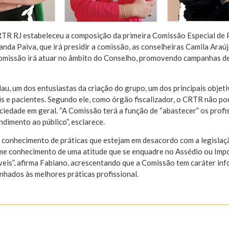
CRTR RJ estabeleceu a composição da primeira Comissão Especial de
da Paiva, que irá presidir a comissão, as conselheiras Camila Araújo
Comissão irá atuar no âmbito do Conselho, promovendo campanhas de
au, um dos entusiastas da criação do grupo, um dos principais obj
s e pacientes. Segundo ele, como órgão fiscalizador, o CRTR não pod
ociedade em geral. “A Comissão terá a função de “abastecer” os prof
imento ao público”, esclarece.
er conhecimento de práticas que estejam em desacordo com a legislaç
me conhecimento de uma atitude que se enquadre no Assédio ou Imp
eis”, afirma Fabiano, acrescentando que a Comissão tem caráter info
inhados às melhores práticas profissional.