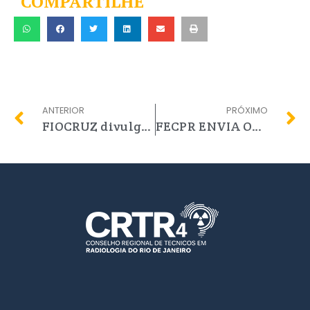
COMPARTILHE
ANTERIOR
PRÓXIMO
FIOCRUZ divulga processo seletivo para contratação em caráter emergencial de 28 profissionais da radiologia.
FECPR ENVIA OFÍCIO À PREFEITURA DA CIDADE DE IGUABA GRANDE INFORMANDO A NECESSIDADE DE SOLICITAREM INFORMAÇÕES DAS PROFISSÕES REGULAMENTADAS PARA TODAS AS FASES DE PLEITO DE CONCURSO PÚBLICO.