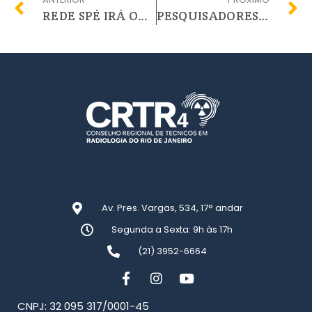
REDE SPÉ IRÁ OFERECER 1000 ATENDIMENTOS GRATUITOS PARA PROFISSIONAIS DA SAÚDE
PESQUISADORES DA UFF, UFRJ, UNIRIO, UERJ e UFOP ELABORAM PESQUISA PARA INVESTIGAR SAÚDE MENTAL DOS PROFISSIONAIS ATUANTES NA LINHA DE FRENTE NO COMBATE AO NOVO CORONAVÍRUS
Av. Pres. Vargas, 534, 17° andar
Segunda a Sexta: 9h às 17h
(21) 3952-6664
CNPJ: 32 095 317/0001-45