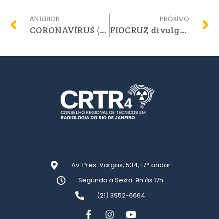
ANTERIOR
PRÓXIMO
CORONAVÍRUS (COVID-19): ATENDIMENTO PRESENCIAL NO CRTR4 RJ SUSPENSO A PARTIR DE 20/03/2020 EM CUMPRIMENTO AO DECRETO ESTADUAL Nº 46.970 E INSTRUÇÃO NORMATIVA Nº 21, DO MINISTÉRIO DA ECONOMIA.
FIOCRUZ divulga processo seletivo para contratação em caráter emergencial de 28 profissionais da radiologia.
Av. Pres. Vargas, 534, 17° andar
Segunda a Sexta: 9h às 17h
(21) 3952-6664