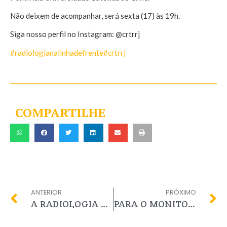
Não deixem de acompanhar, será sexta (17) às 19h.
Siga nosso perfil no Instagram: @crtrrj
#radiologianalinhadefrente
#crtrrj
COMPARTILHE
ANTERIOR
PRÓXIMO
A RADIOLOGIA MUDOU A MINHA VIDA
PARA O MONITORAMENTO DOS CASOS DE COVID-19, AOS SATRs