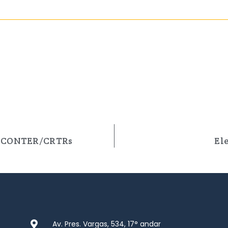
a CONTER/CRTRs
El
Av. Pres. Vargas, 534, 17° andar