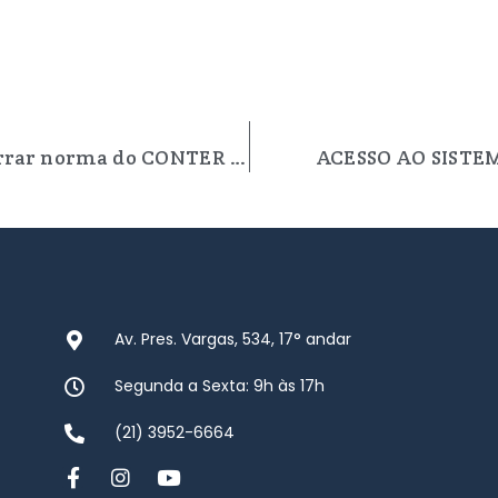
Ex-gestores do CRTR4 tentam barrar norma do CONTER sobre eleições, mas Justiça nega pedido
ACESSO AO SISTE
Av. Pres. Vargas, 534, 17° andar
Segunda a Sexta: 9h às 17h
(21) 3952-6664