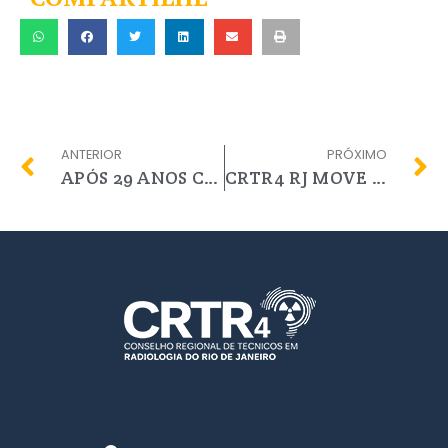
ANTERIOR
PRÓXIMO
APÓS 29 ANOS CRTR4 RJ ENVIA NOVO REGIMENTO INTERNO PARA APROVAÇÃO DO CONTER
CRTR4 RJ MOVE MAIS UMA AÇÃO CIVIL PÚBLICA. DESTA VEZ CONTRA O MUNCÍPIO DE NOVA IGUAÇU