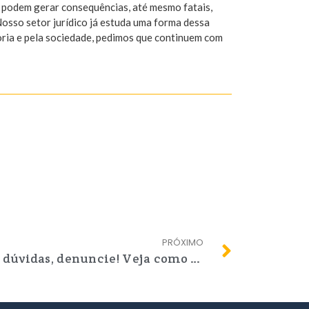
e podem gerar consequências, até mesmo fatais,
Nosso setor jurídico já estuda uma forma dessa
oria e pela sociedade, pedimos que continuem com
PRÓXIMO
Faça sua solicitação, tire dúvidas, denuncie! Veja como entrar em contato com o CRTR4 RJ.