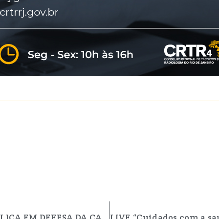
CRTR4 RJ MOVE AÇÃO CIVIL PÚBLICA EM DEFESA DA CATEGORIA E DOS PROFISSIONAIS QUE ESTÃO NA LINHA DE FRENTE DO COMBATE A PANDEMIA