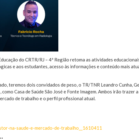
Educação do CRTR/RJ – 4ª Região retoma as atividades educacionai
lógicas e aos estudantes, acesso às informações e conteúdo mais atu
bado, teremos dois convidados de peso, o TR/TNR Leandro Cunha, G
s, como Casa de Saúde São José e Fonte Imagem. Ambos irão trazer a 
cado de trabalho e o perfil profissional atual.
estor-na-saude-e-mercado-de-trabalho__1610411
!!