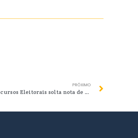
PRÓXIMO
Comissão Nacional de Recursos Eleitorais solta nota de Esclarecimento com apoio de Regionais