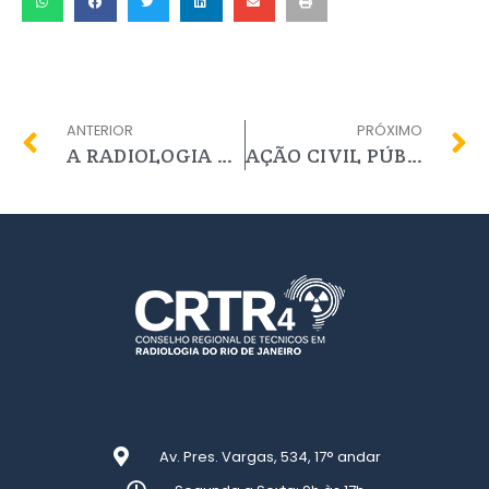
ANTERIOR
PRÓXIMO
A RADIOLOGIA MUDOU A MINHA VIDA
AÇÃO CIVIL PÚBLICA MOVIDA PELO CRTR4 RJ COMEÇA A SURTIR EFEITO E TEM PARTE DAS SOLICITAÇÕES ATENDIDAS PELA CÂMARA DOS DEPUTADOS VIA LEI N° 8857
Av. Pres. Vargas, 534, 17° andar