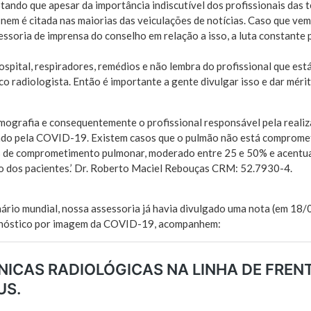
tando que apesar da importância indiscutível dos profissionais das t
 nem é citada nas maiorias das veiculações de notícias. Caso que 
ssoria de imprensa do conselho em relação a isso, a luta constant
pital, respiradores, remédios e não lembra do profissional que está a
o radiologista. Então é importante a gente divulgar isso e dar méri
omografia e consequentemente o profissional responsável pela reali
o pela COVID-19. Existem casos que o pulmão não está comprometid
 de comprometimento pulmonar, moderado entre 25 e 50% e acentuad
o dos pacientes.’ Dr. Roberto Maciel Rebouças CRM: 52.7930-4.
enário mundial, nossa assessoria já havia divulgado uma nota (em 1
iagnóstico por imagem da COVID-19, acompanhem: