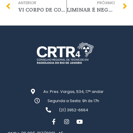
ANTERIOR
PRÓXIMO
VI CORPO DE CONSELHEIROS DO CRTR4 RJ UNIDO.
LIMINAR É NEGADA E DIREITO A VOTO TERÁ QUE ESPERAR. CATEGORIA É QUEM PERDE. ESTÁ NAS MÃOS DO CONTER.
Av. Pres. Vargas, 534, 17° andar
Segunda a Sexta: 9h às 17h
(21) 3952-6664