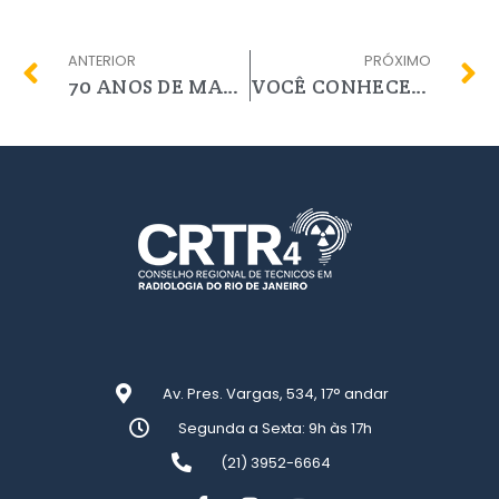
ANTERIOR
PRÓXIMO
70 ANOS DE MARACANÃ. FANTÁSTICO ENTREVISTA EX JOGADOR E ÁRBITRO DE FUTEBOL QUE VOLTA AO ESTÁDIO PARA ATUAR NA LINHA DE FRENTE CONTRA A COVID-19 COMO TÉCNICO/TECNÓLOGO EM RADIOLOGIA.
VOCÊ CONHECE O CAMPO DA RADIOLOGIA FORENSE?
Av. Pres. Vargas, 534, 17° andar
Segunda a Sexta: 9h às 17h
(21) 3952-6664