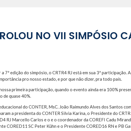
ROLOU NO VII SIMPÓSIO C
 a 7ª edição do simpósio, o CRTR4 RJ está em sua 3ª participação. A
rtância pro nosso estado, e por que não dizer, pra todo país.
nossa primeira participação, quando o evento ainda era 100% presen
to de quase 40%.
or educacional do CONTER, MsC. João Raimundo Alves dos Santos co
iciparam a presidenta do CONTER Silvia Karina, o Presidente do CRT
D4 RJ Marcello Carlos e o e o coordenador da COREFI Cadu Mirand
nte CORED11 SC Peter Kühn e o Presidente CORED16 RN e PB Galt